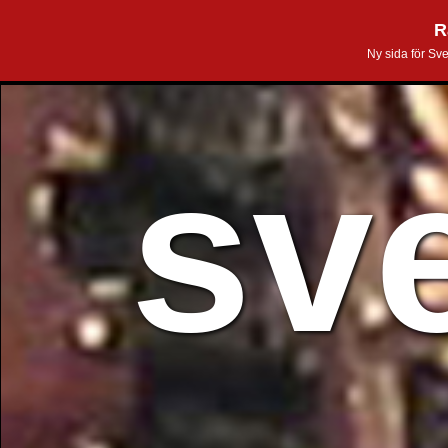
R
Ny sida för Sv
sv