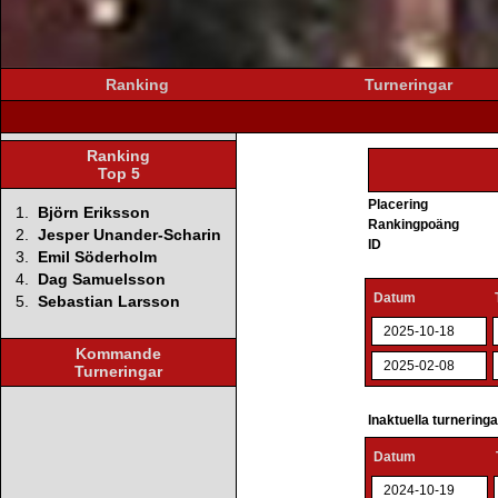
Ranking
Turneringar
Ranking
Top 5
Placering
1.
Björn Eriksson
Rankingpoäng
2.
Jesper Unander-Scharin
ID
3.
Emil Söderholm
4.
Dag Samuelsson
Datum
5.
Sebastian Larsson
2025-10-18
Kommande
2025-02-08
Turneringar
Inaktuella turnering
Datum
2024-10-19