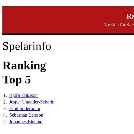
svenska40k.se
Ra
Ny sida för Sve
Ranking
Turneringar
Ny turnering
Forum
Spelarinfo
Ranking
Top 5
1.
Björn Eriksson
2.
Jesper Unander-Scharin
3.
Emil Söderholm
4.
Sebastian Larsson
5.
Johannes Einemo