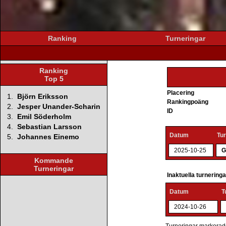
Ranking
Turneringar
Ranking
Top 5
Placering
1.
Björn Eriksson
Rankingpoäng
2.
Jesper Unander-Scharin
ID
3.
Emil Söderholm
4.
Sebastian Larsson
Datum
Tu
5.
Johannes Einemo
2025-10-25
G
Kommande
Turneringar
Inaktuella turnering
Datum
T
2024-10-26