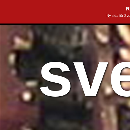
R
Ny sida för Sv
sv