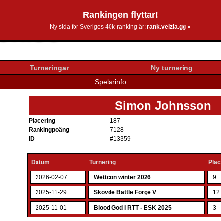
Rankingen flyttar!
0k.se
Ny sida för Sveriges 40k-ranking är:
rank.veizla.gg »
Turneringar
Ny turnering
Spelarinfo
Simon Johnsson
Placering
187
Rankingpoäng
7128
ID
#13359
Datum
Turnering
Plac
2026-02-07
Wettcon winter 2026
9
2025-11-29
Skövde Battle Forge V
12
2025-11-01
Blood God I RTT - BSK 2025
3