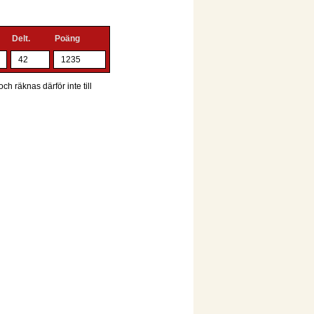
Delt.
Poäng
42
1235
ch räknas därför inte till