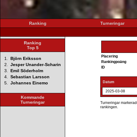
Ranking
Turneringar
Ranking
Top 5
Placering
1.
Björn Eriksson
Rankingpoäng
2.
Jesper Unander-Scharin
ID
3.
Emil Söderholm
4.
Sebastian Larsson
Datum
5.
Johannes Einemo
2025-03-08
Kommande
Turneringar
Turneringar markerade 
rankingen.