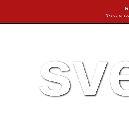
R
Ny sida för Sv
sv