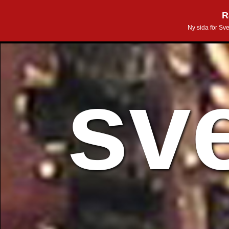
R
Ny sida för Sv
sv