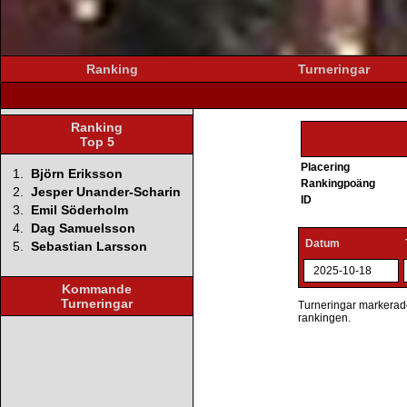
Ranking
Turneringar
Ranking
Top 5
Placering
1.
Björn Eriksson
Rankingpoäng
2.
Jesper Unander-Scharin
ID
3.
Emil Söderholm
4.
Dag Samuelsson
Datum
5.
Sebastian Larsson
2025-10-18
Kommande
Turneringar
Turneringar markerade 
rankingen.