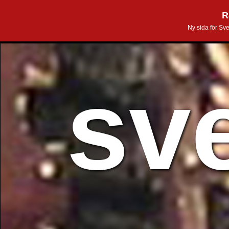
R
Ny sida för Sv
sv