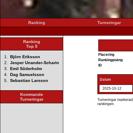
Ranking
Turneringar
Ranking
Top 5
Placering
1.
Björn Eriksson
Rankingpoäng
2.
Jesper Unander-Scharin
ID
3.
Emil Söderholm
4.
Dag Samuelsson
Datum
5.
Sebastian Larsson
2025-10-12
Kommande
Turneringar
Turneringar markerade 
rankingen.