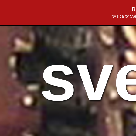
R
Ny sida för Sv
sv