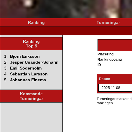
Ranking
Turneringar
Ranking
Top 5
Placering
1.
Björn Eriksson
Rankingpoäng
2.
Jesper Unander-Scharin
ID
3.
Emil Söderholm
4.
Sebastian Larsson
Datum
5.
Johannes Einemo
2025-11-08
Kommande
Turneringar
Turneringar markerade 
rankingen.