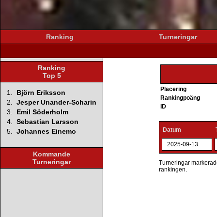
Ranking
Turneringar
Ranking
Top 5
Placering
1.
Björn Eriksson
Rankingpoäng
2.
Jesper Unander-Scharin
ID
3.
Emil Söderholm
4.
Sebastian Larsson
Datum
5.
Johannes Einemo
2025-09-13
Kommande
Turneringar
Turneringar markerade 
rankingen.