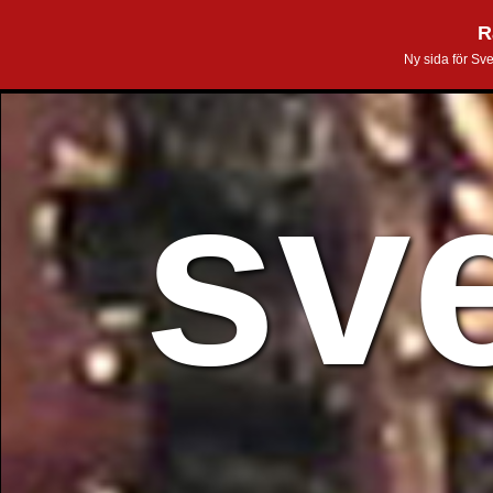
R
Ny sida för Sv
sv