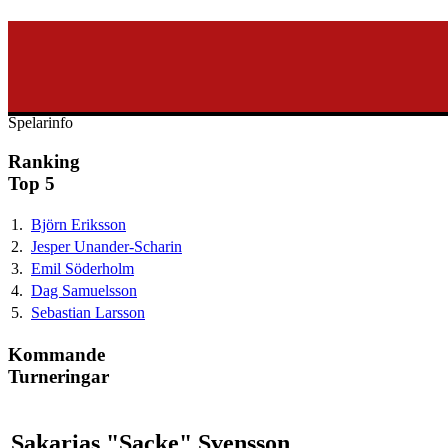
svenska40k.se
Ranking
Turneringar
Ny turnering
Forum
Spelarinfo
Ranking
Top 5
1.
Björn Eriksson
2.
Jesper Unander-Scharin
3.
Emil Söderholm
4.
Dag Samuelsson
5.
Sebastian Larsson
Kommande
Turneringar
Sakarias "Sacke" Svensson