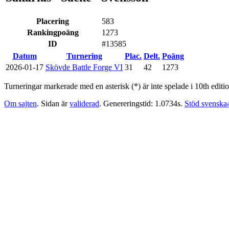
Placering
583
Rankingpoäng
1273
ID
#13585
Datum
Turnering
Plac.
Delt.
Poäng
2026-01-17
Skövde Battle Forge VI
31
42
1273
Turneringar markerade med en asterisk (*) är inte spelade i 10th editio
Om sajten
. Sidan är
validerad
. Genereringstid: 1.0734s.
Stöd svenska