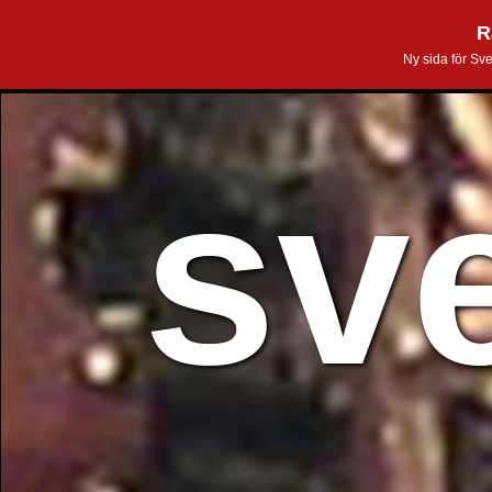
R
Ny sida för Sv
sv