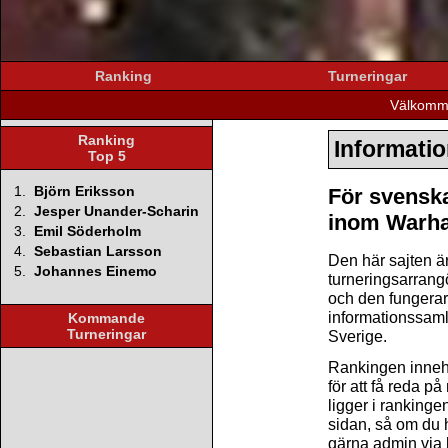
Ranking
Turneringar
Välkomme
Ranking
Informati
Top 5
1.
Björn Eriksson
För svenska
2.
Jesper Unander-Scharin
inom Warh
3.
Emil Söderholm
4.
Sebastian Larsson
Den här sajten ä
5.
Johannes Einemo
turneringsarrang
och den fungerar
informationssamli
Kommande
Turneringar
Sverige.
Rankingen innehål
för att få reda på
ligger i ranking
sidan, så om du h
gärna admin via l