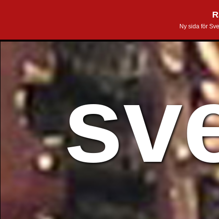
R
Ny sida för Sv
sv