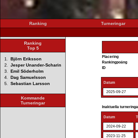
Ranking
Turneringar
Ranking
Top 5
Placering
1.
Björn Eriksson
Rankingpoäng
2.
Jesper Unander-Scharin
ID
3.
Emil Söderholm
4.
Dag Samuelsson
Datum
5.
Sebastian Larsson
2025-09-27
Kommande
Turneringar
Inaktuella turnering
Datum
T
2024-09-22
2023-11-25