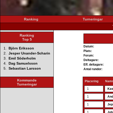
Ranking
Turneringar
Ranking
Top 5
Datum:
1.
Björn Eriksson
Plats:
2.
Jesper Unander-Scharin
Forum:
3.
Emil Söderholm
Deltagare:
4.
Dag Samuelsson
Eff. deltagare:
5.
Sebastian Larsson
Antal rundor:
Kommande
Placering
Nam
Turneringar
1
Kas
1
And
1
Jep
1
Joh