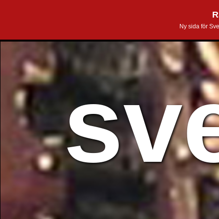
R
Ny sida för Sv
sv