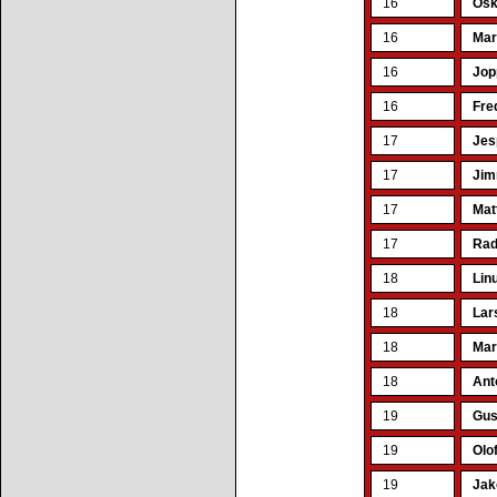
16
Osk
16
Mar
16
Jop
16
Fre
17
Jes
17
Jim
17
Mat
17
Rad
18
Lin
18
Lar
18
Mar
18
Ant
19
Gus
19
Olo
19
Jak