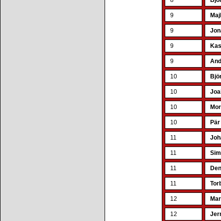
8
Bjö
9
Maj
9
Jon
9
Kas
9
And
10
Bjö
10
Joa
10
Mor
10
Pär
11
Joh
11
Sim
11
Den
11
Tor
12
Mar
12
Jer