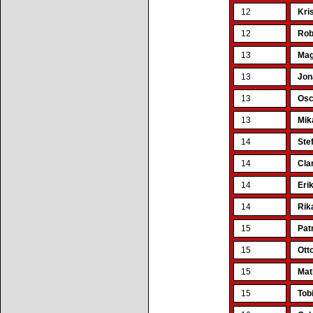
12
Kri
12
Rob
13
Mag
13
Jon
13
Osc
13
Mik
14
Ste
14
Cla
14
Eri
14
Rik
15
Pat
15
Ott
15
Mat
15
Tob