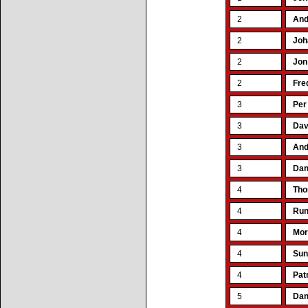
2
And
2
Joh
2
Jon
2
Fre
3
Per
3
Dav
3
And
3
Dan
4
Tho
4
Run
4
Mor
4
Sun
4
Pat
5
Dan