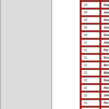
19
Dag
20
Jea
20
Stv
20
Jea
20
Dav
21
Joh
21
Pär
21
Ema
21
Ber
22
Bjö
22
Dav
22
Ale
22
Joh
23
Per