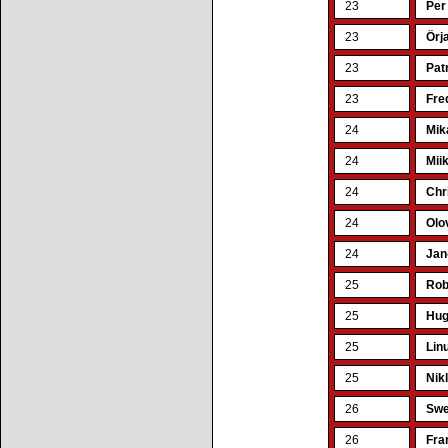
23
Per
23
Örj
23
Pat
23
Fre
24
Mik
24
Mii
24
Chr
24
Olo
24
Jan
25
Rob
25
Hug
25
Lin
25
Nik
26
Swe
26
Fra