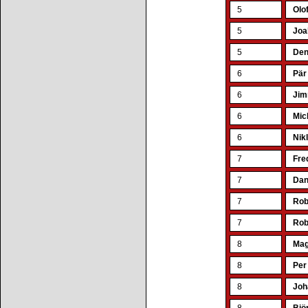
5
Olo
5
Joa
5
Den
6
Pär
6
Jim
6
Mic
6
Nik
7
Fre
7
Dan
7
Rob
7
Rob
8
Mag
8
Per
8
Joh