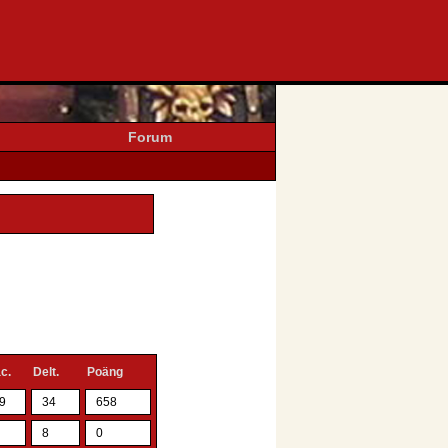
Forum
c.
Delt.
Poäng
9
34
658
8
0