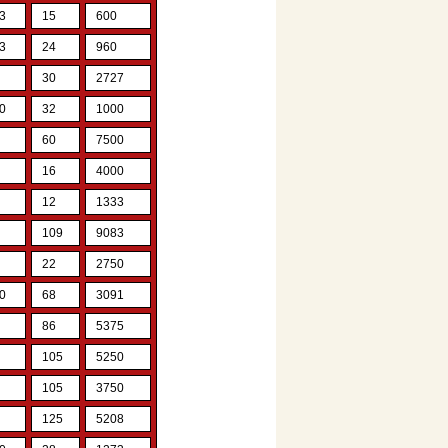
3
15
600
3
24
960
30
2727
0
32
1000
60
7500
16
4000
12
1333
109
9083
22
2750
0
68
3091
86
5375
105
5250
105
3750
125
5208