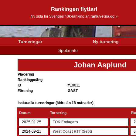
Rankingen flyttar!
0k.se
Ny sida för Sveriges 40k-ranking är:
rank.veizla.gg »
Turneringar
Ny turnering
Spelarinfo
Johan Asplund
Placering
Rankingpoäng
ID
#10011
Förening
GAST
Inaktuella turneringar (äldre än 18 månader)
Datum
Turnering
Pla
2025-01-25
TOK Endagars
2
2024-09-21
West Coast RTT (Sept)
6