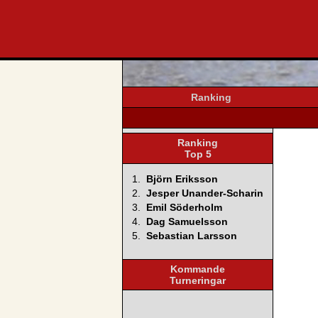
svenska4
Ranking
Ranking
Top 5
1.
Björn Eriksson
2.
Jesper Unander-Scharin
3.
Emil Söderholm
4.
Dag Samuelsson
5.
Sebastian Larsson
Kommande
Turneringar