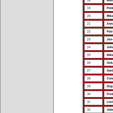
18
Math
19
Pont
20
Mik
21
Anto
22
Patr
23
Jan-
24
Joha
25
Nikl
26
Osk
27
Stef
28
Con
29
Dag
30
Fred
31
Lov
32
Joh