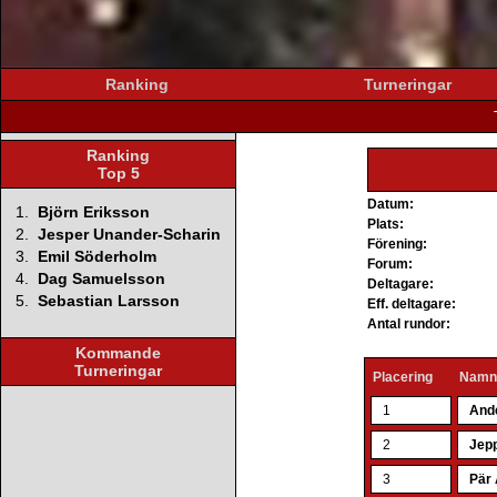
Ranking
Turneringar
Ranking
Top 5
Datum:
1.
Björn Eriksson
Plats:
2.
Jesper Unander-Scharin
Förening:
3.
Emil Söderholm
Forum:
4.
Dag Samuelsson
Deltagare:
5.
Sebastian Larsson
Eff. deltagare:
Antal rundor:
Kommande
Turneringar
Placering
Nam
1
And
2
Jep
3
Pär 