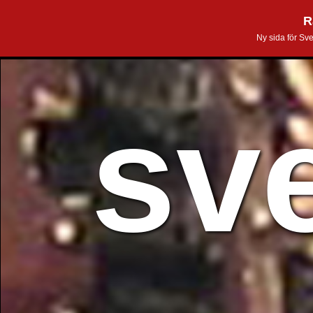
R
Ny sida för Sv
sv