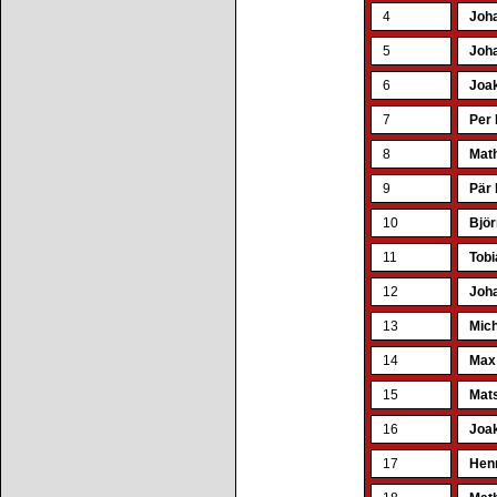
4
Joha
5
Joh
6
Joa
7
Per 
8
Math
9
Pär 
10
Björ
11
Tobi
12
Joh
13
Mich
14
Max
15
Mat
16
Joa
17
Henr