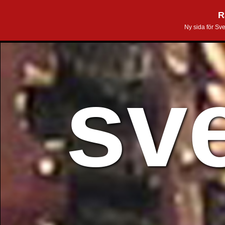
R
Ny sida för Sv
sv