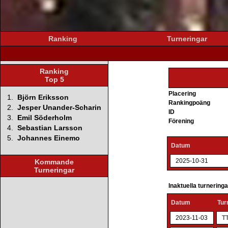
Ranking
Turneringar
Ranking
Top 5
Placering
1.
Björn Eriksson
Rankingpoäng
2.
Jesper Unander-Scharin
ID
3.
Emil Söderholm
Förening
4.
Sebastian Larsson
5.
Johannes Einemo
Datum
2025-10-31
Kommande
Turneringar
Inaktuella turnering
Datum
Tur
2023-11-03
TT