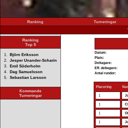
Ranking
Turneringar
Ranking
Top 5
Datum:
1.
Björn Eriksson
Plats:
2.
Jesper Unander-Scharin
Deltagare:
3.
Emil Söderholm
Eff. deltagare:
4.
Dag Samuelsson
Antal rundor:
5.
Sebastian Larsson
Placering
Na
Kommande
Turneringar
1
J
1
C
1
O
1
J