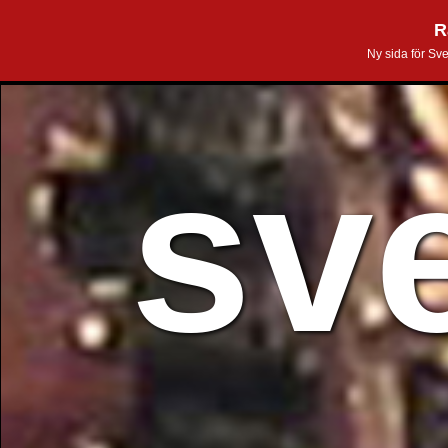
R
Ny sida för Sv
sv