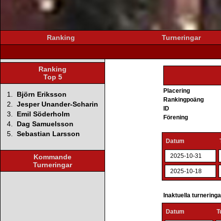
Ranking
Turneringar
Ranking
Top 5
Placering
1.
Björn Eriksson
Rankingpoäng
2.
Jesper Unander-Scharin
ID
3.
Emil Söderholm
Förening
4.
Dag Samuelsson
5.
Sebastian Larsson
Datum
2025-10-31
Kommande
Turneringar
2025-10-18
Inaktuella turnering
Datum
T