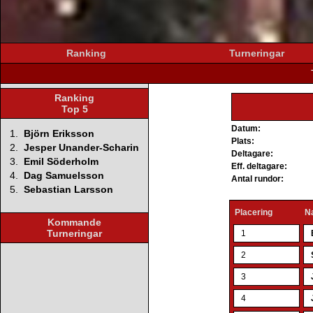
Ranking
Turneringar
Ranking
Top 5
Datum:
1.
Björn Eriksson
Plats:
2.
Jesper Unander-Scharin
Deltagare:
3.
Emil Söderholm
Eff. deltagare:
4.
Dag Samuelsson
Antal rundor:
5.
Sebastian Larsson
Placering
N
Kommande
Turneringar
1
2
3
4