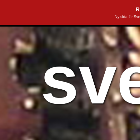
R
Ny sida för Sv
sv