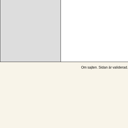
Om sajten
. Sidan är
validerad