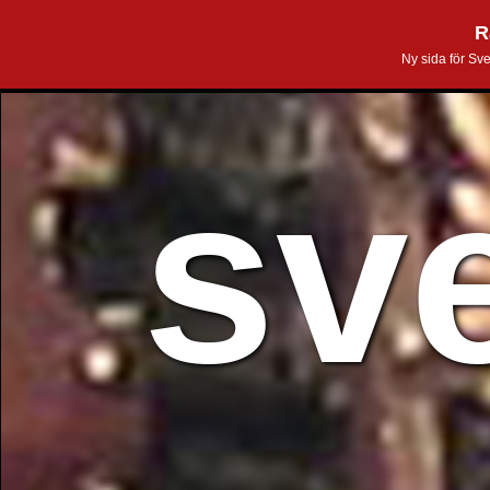
R
Ny sida för Sv
sv