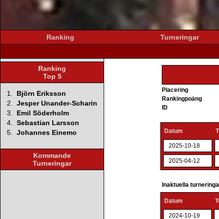
Ranking
Turneringar
Ranking
Top 5
Placering
1.
Björn Eriksson
Rankingpoäng
2.
Jesper Unander-Scharin
ID
3.
Emil Söderholm
4.
Sebastian Larsson
Datum
T
5.
Johannes Einemo
2025-10-18
Kommande
2025-04-12
Turneringar
Inaktuella turnering
Datum
T
2024-10-19