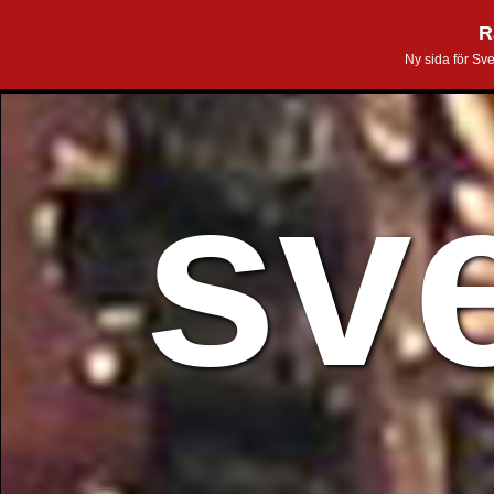
R
Ny sida för Sv
sv