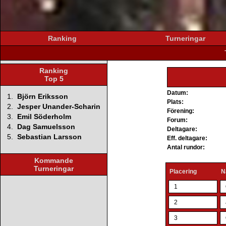
Ranking
Turneringar
Ranking
Top 5
Datum:
1.
Björn Eriksson
Plats:
2.
Jesper Unander-Scharin
Förening:
3.
Emil Söderholm
Forum:
4.
Dag Samuelsson
Deltagare:
5.
Sebastian Larsson
Eff. deltagare:
Antal rundor:
Kommande
Turneringar
Placering
N
1
2
3