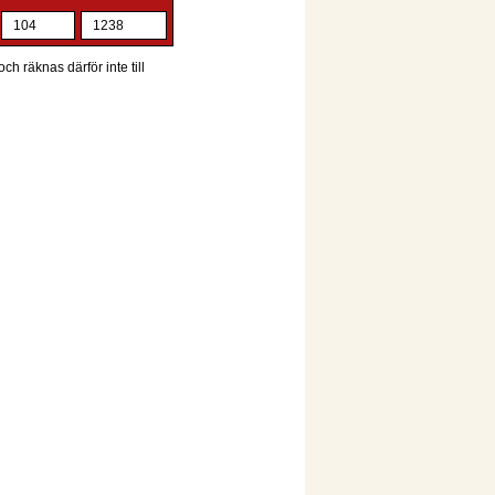
104
1238
ch räknas därför inte till