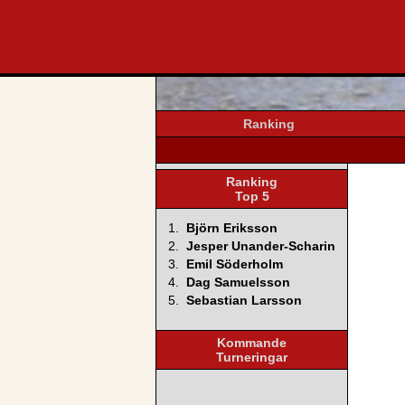
svenska4
Ranking
Ranking
Top 5
1.
Björn Eriksson
2.
Jesper Unander-Scharin
3.
Emil Söderholm
4.
Dag Samuelsson
5.
Sebastian Larsson
Kommande
Turneringar