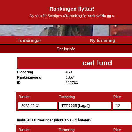
Rankingen flyttar!
0k.se
Ny sida för Sveriges 40k-ranking är:
rank.veizla.gg »
Turneringar
Ny turnering
Spelarinfo
carl lund
Placering
469
Rankingpoäng
1857
ID
#12783
Datum
Turnering
Plac.
2025-10-31
TTT 2025 [Lag:4]
12
Inaktuella turneringar (äldre än 18 månader)
Datum
Turnering
Plac.