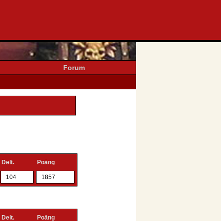
Forum
Delt.
Poäng
104
1857
Delt.
Poäng