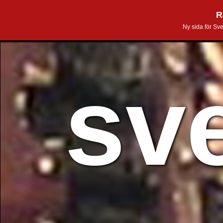
R
Ny sida för Sv
sv