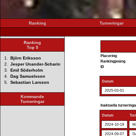
Ranking
Turneringar
Ranking
Top 5
Placering
1.
Björn Eriksson
Rankingpoäng
2.
Jesper Unander-Scharin
ID
3.
Emil Söderholm
4.
Dag Samuelsson
Datum
5.
Sebastian Larsson
2025-03-01
Kommande
Turneringar
Inaktuella turnering
Datum
Tur
2024-10-19
M
2024-09-07
Ga