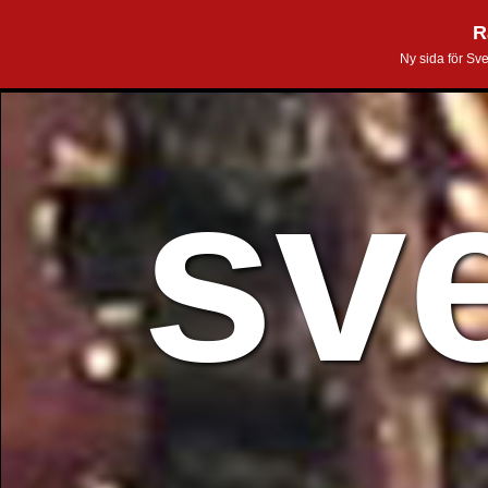
R
Ny sida för Sv
sv