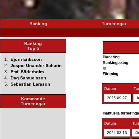
Ranking
Turneringar
Ranking
Top 5
Placering
1.
Björn Eriksson
Rankingpoäng
2.
Jesper Unander-Scharin
ID
3.
Emil Söderholm
Förening
4.
Dag Samuelsson
5.
Sebastian Larsson
Datum
Tu
2025-09-27
A
Kommande
Turneringar
Inaktuella turnering
Datum
Tur
2024-03-16
G