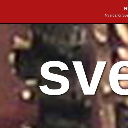
R
Ny sida för Sv
sv