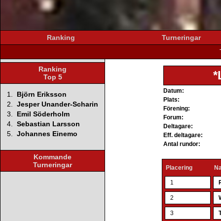
Ranking
Turneringar
Ranking
*
Top 5
Datum:
1.
Björn Eriksson
Plats:
2.
Jesper Unander-Scharin
Förening:
3.
Emil Söderholm
Forum:
4.
Sebastian Larsson
Deltagare:
5.
Johannes Einemo
Eff. deltagare:
Antal rundor:
Kommande
Turneringar
Placering
N
1
2
3