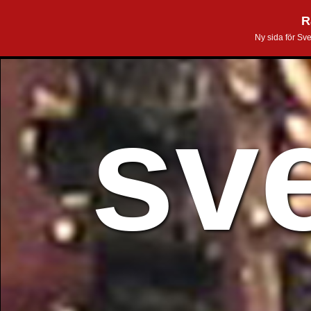
R
Ny sida för Sv
sv