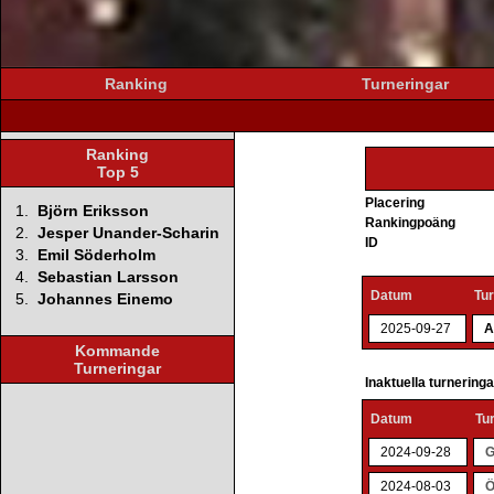
Ranking
Turneringar
Ranking
Top 5
Placering
1.
Björn Eriksson
Rankingpoäng
2.
Jesper Unander-Scharin
ID
3.
Emil Söderholm
4.
Sebastian Larsson
Datum
Tu
5.
Johannes Einemo
2025-09-27
A
Kommande
Turneringar
Inaktuella turnering
Datum
Tu
2024-09-28
G
2024-08-03
Ö