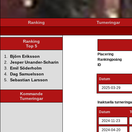
Ranking
Turneringar
Ranking
Top 5
Placering
1.
Björn Eriksson
Rankingpoäng
2.
Jesper Unander-Scharin
ID
3.
Emil Söderholm
4.
Dag Samuelsson
Datum
5.
Sebastian Larsson
2025-03-29
Kommande
Turneringar
Inaktuella turnering
Datum
T
2024-11-23
2024-04-20