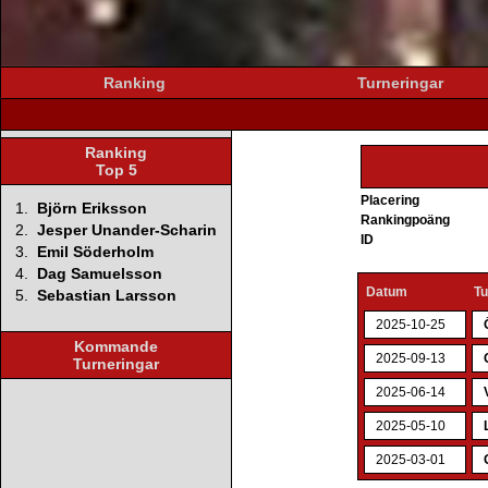
Ranking
Turneringar
Ranking
Top 5
Placering
1.
Björn Eriksson
Rankingpoäng
2.
Jesper Unander-Scharin
ID
3.
Emil Söderholm
4.
Dag Samuelsson
Datum
Tu
5.
Sebastian Larsson
2025-10-25
Kommande
2025-09-13
Turneringar
2025-06-14
2025-05-10
2025-03-01