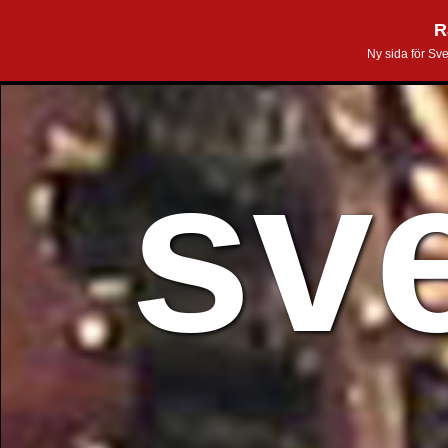
R
Ny sida för Sv
sv