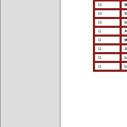
10
M
10
S
10
t
11
A
11
M
11
J
11
L
11
L