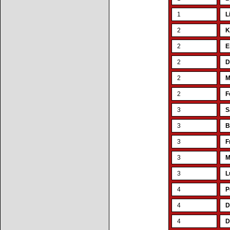
1
L
2
K
2
E
2
D
2
M
2
F
3
S
3
B
3
F
3
M
3
L
4
P
4
D
4
D