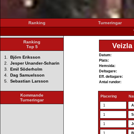
Ranking
Turneringar
Ranking
Veizla
Top 5
Datum:
1.
Björn Eriksson
Plats:
2.
Jesper Unander-Scharin
Hemsida:
3.
Emil Söderholm
Deltagare:
4.
Dag Samuelsson
Eff. deltagare:
5.
Sebastian Larsson
Antal rundor:
Kommande
Placering
Na
Turneringar
1
A
1
S
1
J
1
B