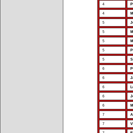
4
P
4
M
5
J
5
M
5
M
5
P
5
S
6
P
6
J
6
L
6
J
6
M
7
A
7
V