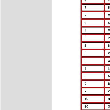
7
E
7
S
7
M
8
S
8
M
8
P
8
S
8
P
9
O
9
L
9
A
9
B
9
V
10
H
10
O