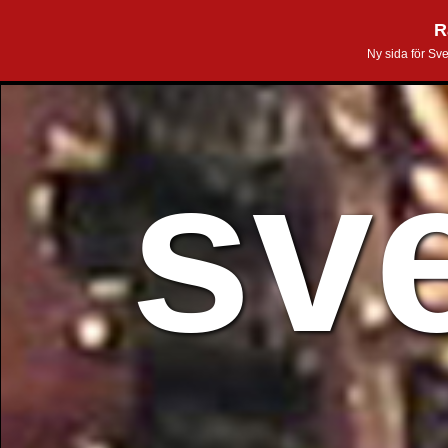
R
Ny sida för Sv
sv