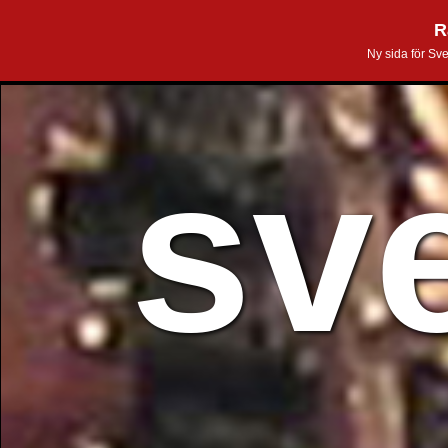
R
Ny sida för Sv
sv