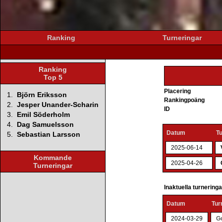
Ranking
Turneringar
Ranking
Top 5
Placering
1.
Björn Eriksson
Rankingpoäng
2.
Jesper Unander-Scharin
ID
3.
Emil Söderholm
4.
Dag Samuelsson
Datum
T
5.
Sebastian Larsson
2025-06-14
Kommande
2025-04-26
Turneringar
Inaktuella turnering
Datum
Tur
2024-03-29
G