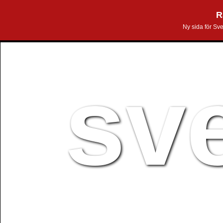
R
Ny sida för Sv
sv