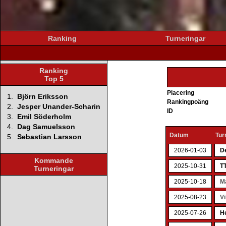
Ranking
Turneringar
Ranking
Top 5
Placering
1.
Björn Eriksson
Rankingpoäng
2.
Jesper Unander-Scharin
ID
3.
Emil Söderholm
4.
Dag Samuelsson
Datum
Tur
5.
Sebastian Larsson
2026-01-03
D
Kommande
2025-10-31
TT
Turneringar
2025-10-18
M
2025-08-23
Vi
2025-07-26
H