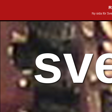
R
Ny sida för Sv
sv