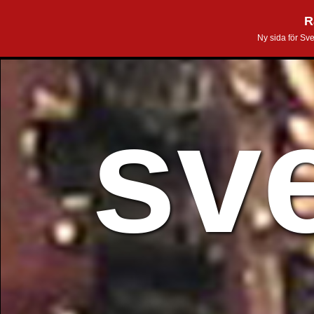
R
Ny sida för Sv
sv