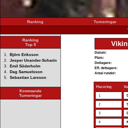
Ranking
Turneringar
Ranking
Vikin
Top 5
Datum:
1.
Björn Eriksson
Plats:
2.
Jesper Unander-Scharin
Deltagare:
3.
Emil Söderholm
Eff. deltagare:
4.
Dag Samuelsson
Antal rundor:
5.
Sebastian Larsson
Placering
N
Kommande
Turneringar
1
2
3
4