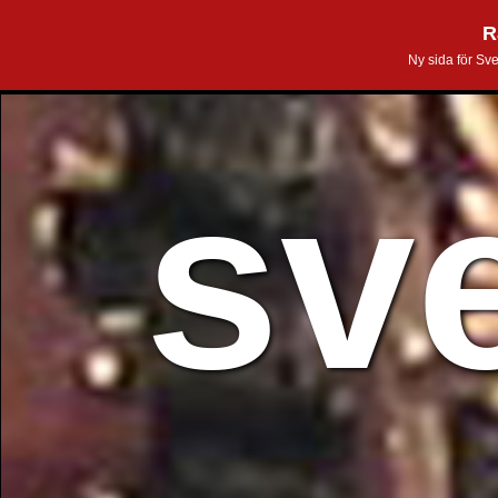
R
Ny sida för Sv
sv