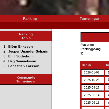
Ranking
Turneringar
Ranking
Top 5
Placering
1.
Björn Eriksson
Rankingpoäng
2.
Jesper Unander-Scharin
ID
3.
Emil Söderholm
4.
Dag Samuelsson
Datum
Tu
5.
Sebastian Larsson
2026-01-03
Kommande
2025-10-25
Turneringar
2025-09-27
2025-06-14
2025-06-13