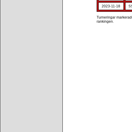
2023-11-18
S
Turneringar markerade 
rankingen.