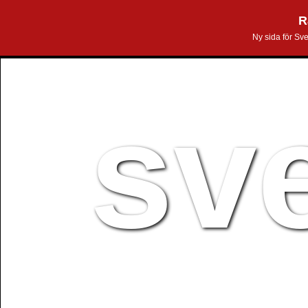
R
Ny sida för Sv
sv