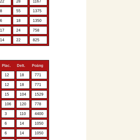
22
28
1167
8
55
1375
6
18
1350
17
24
758
14
22
825
Plac.
Delt.
Poäng
12
18
771
12
18
771
15
104
1529
106
120
778
3
110
4400
6
14
1050
6
14
1050