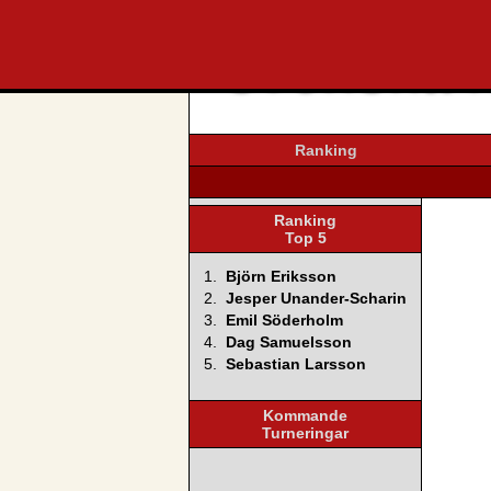
svenska4
Ranking
Ranking
Top 5
1.
Björn Eriksson
2.
Jesper Unander-Scharin
3.
Emil Söderholm
4.
Dag Samuelsson
5.
Sebastian Larsson
Kommande
Turneringar