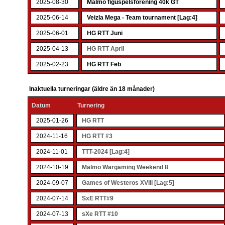
2025-08-30
Malmö figuspelsförening 40k GT
2025-06-14
Veizla Mega - Team tournament [Lag:4]
2025-06-01
HG RTT Juni
2025-04-13
HG RTT April
2025-02-23
HG RTT Feb
Inaktuella turneringar (äldre än 18 månader)
Datum
Turnering
2025-01-26
HG RTT
2024-11-16
HG RTT #3
2024-11-01
TTT-2024 [Lag:4]
2024-10-19
Malmö Wargaming Weekend 8
2024-09-07
Games of Westeros XVIII [Lag:5]
2024-07-14
SxE RTT#9
2024-07-13
sXe RTT #10