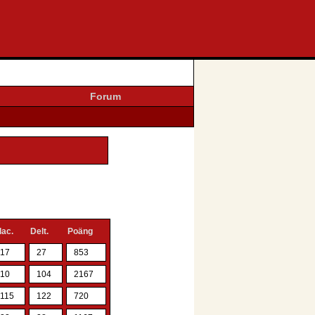
Forum
lac.
Delt.
Poäng
17
27
853
10
104
2167
115
122
720