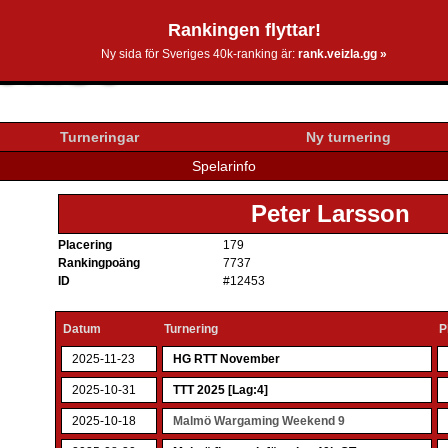
Rankingen flyttar!
0k.se
Ny sida för Sveriges 40k-ranking är:
rank.veizla.gg »
Turneringar
Ny turnering
Spelarinfo
Peter Larsson
Placering
179
Rankingpoäng
7737
ID
#12453
Datum
Turnering
P
2025-11-23
HG RTT November
2025-10-31
TTT 2025 [Lag:4]
2025-10-18
Malmö Wargaming Weekend 9