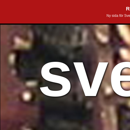
R
Ny sida för Sv
sv