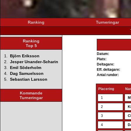
Ranking
Turneringar
Ranking
Top 5
Datum:
1.
Björn Eriksson
Plats:
2.
Jesper Unander-Scharin
Deltagare:
3.
Emil Söderholm
Eff. deltagare:
4.
Dag Samuelsson
Antal rundor:
5.
Sebastian Larsson
Placering
Na
Kommande
Turneringar
1
M
2
K
3
C
4
D