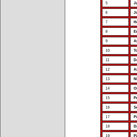
5
J
6
J
7
H
8
E
9
A
10
T
11
D
12
A
13
N
14
O
15
P
16
S
17
P
18
D
19
P