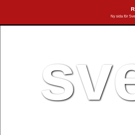
R
Ny sida för Sv
sv