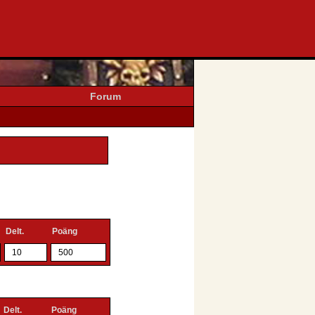
Forum
Delt.
Poäng
10
500
Delt.
Poäng