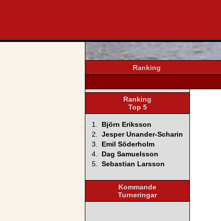
svenska4
Ranking
Ranking
Top 5
1.
Björn Eriksson
2.
Jesper Unander-Scharin
3.
Emil Söderholm
4.
Dag Samuelsson
5.
Sebastian Larsson
Kommande
Turneringar