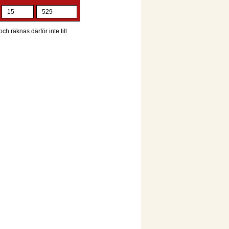
15
529
ch räknas därför inte till