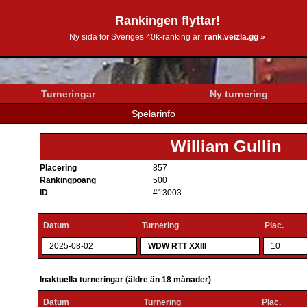
Rankingen flyttar!
0k.se
Ny sida för Sveriges 40k-ranking är:
rank.veizla.gg »
Turneringar
Ny turnering
Spelarinfo
William Gullin
Placering
857
Rankingpoäng
500
ID
#13003
Datum
Turnering
Plac.
2025-08-02
WDW RTT XXIII
10
Inaktuella turneringar (äldre än 18 månader)
Datum
Turnering
Plac.