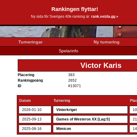
Rankingen flyttar!
0k.se
Ny sida för Sveriges 40k-ranking är:
rank.veizla.gg »
Turneringar
Ny turnering
Spelarinfo
Victor Karis
Placering
383
Rankingpoäng
2652
ID
#13071
Datum
Turnering
Plac
2026-01-10
Vinterkriget
1
2025-09-13
Games of Westeros XX [Lag:5]
2
2025-08-16
Mimicon
1