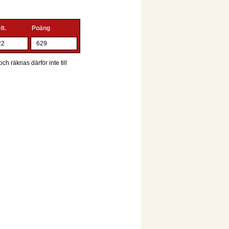
lt.
Poäng
22
629
ch räknas därför inte till