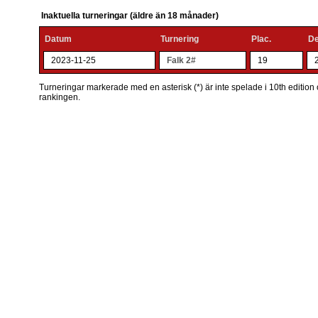
Inaktuella turneringar (äldre än 18 månader)
Datum
Turnering
Plac.
De
2023-11-25
Falk 2#
19
Turneringar markerade med en asterisk (*) är inte spelade i 10th edition o
rankingen.