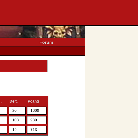
Forum
.
Delt.
Poäng
0
20
1000
1
108
939
4
19
713