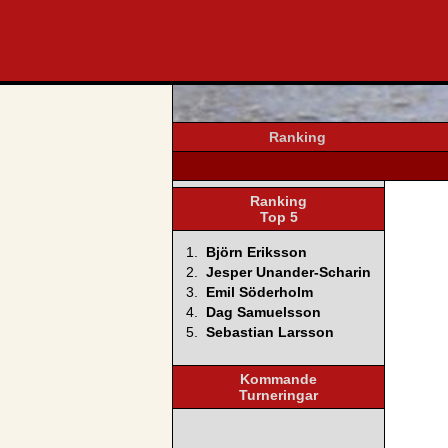
svenska4
Ranking
Ranking
Top 5
1.
Björn Eriksson
2.
Jesper Unander-Scharin
3.
Emil Söderholm
4.
Dag Samuelsson
5.
Sebastian Larsson
Kommande
Turneringar