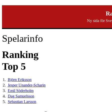
svenska40k.se
Ra
Ny sida för Sve
Ranking
Turneringar
Ny turnering
Forum
Spelarinfo
Ranking
Top 5
1.
Björn Eriksson
2.
Jesper Unander-Scharin
3.
Emil Söderholm
4.
Dag Samuelsson
5.
Sebastian Larsson