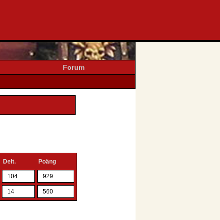
Forum
Delt.
Poäng
104
929
14
560