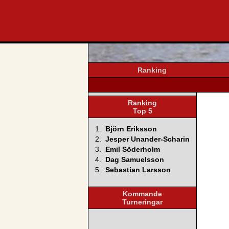
svenska4
Ranking
Ranking
Top 5
1.
Björn Eriksson
2.
Jesper Unander-Scharin
3.
Emil Söderholm
4.
Dag Samuelsson
5.
Sebastian Larsson
Kommande
Turneringar