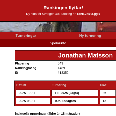
Rankingen flyttar!
0k.se
Ny sida för Sveriges 40k-ranking är:
rank.veizla.gg »
Turneringar
Ny turnering
Spelarinfo
Jonathan Matsson
Placering
543
Rankingpoäng
1489
ID
#13352
Datum
Turnering
Plac.
2025-10-31
TTT 2025 [Lag:4]
26
2025-08-31
TOK Endagars
13
Inaktuella turneringar (äldre än 18 månader)