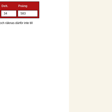
Delt.
Poäng
34
583
ch räknas därför inte till