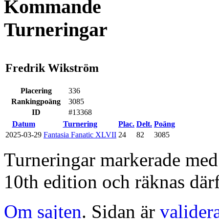
Kommande
Turneringar
Fredrik Wikström
Placering
336
Rankingpoäng
3085
ID
#13368
Datum
Turnering
Plac.
Delt.
Poäng
2025-03-29
Fantasia Fanatic XLVII
24
82
3085
Turneringar markerade med en
10th edition och räknas därf
Om sajten
. Sidan är
valider