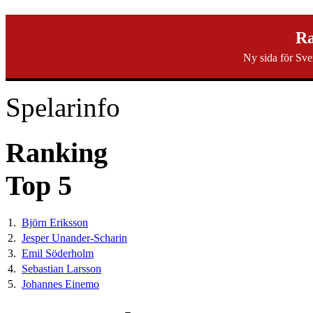
svenska40k.se
Ra
Ny sida för Sve
Ranking
Turneringar
Ny turnering
Forum
Spelarinfo
Ranking
Top 5
1.
Björn Eriksson
2.
Jesper Unander-Scharin
3.
Emil Söderholm
4.
Sebastian Larsson
5.
Johannes Einemo