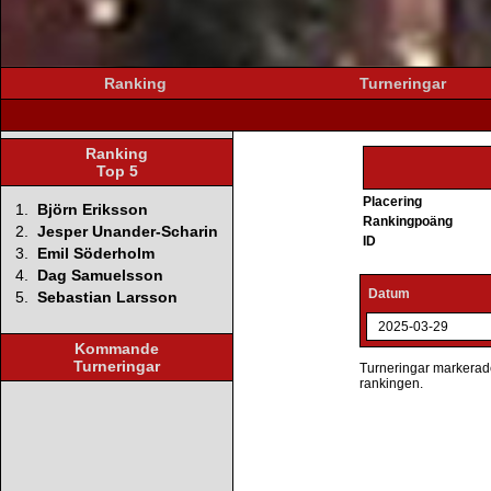
Ranking
Turneringar
Ranking
Top 5
Placering
1.
Björn Eriksson
Rankingpoäng
2.
Jesper Unander-Scharin
ID
3.
Emil Söderholm
4.
Dag Samuelsson
Datum
5.
Sebastian Larsson
2025-03-29
Kommande
Turneringar
Turneringar markerade 
rankingen.