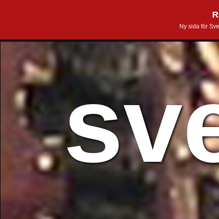
R
Ny sida för Sv
sv