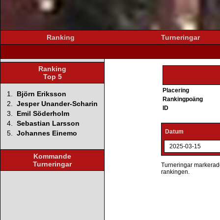
Ranking
Turneringar
Ranking
Top 5
Placering
1.
Björn Eriksson
Rankingpoäng
2.
Jesper Unander-Scharin
ID
3.
Emil Söderholm
4.
Sebastian Larsson
Datum
5.
Johannes Einemo
2025-03-15
Kommande
Turneringar
Turneringar markerade 
rankingen.