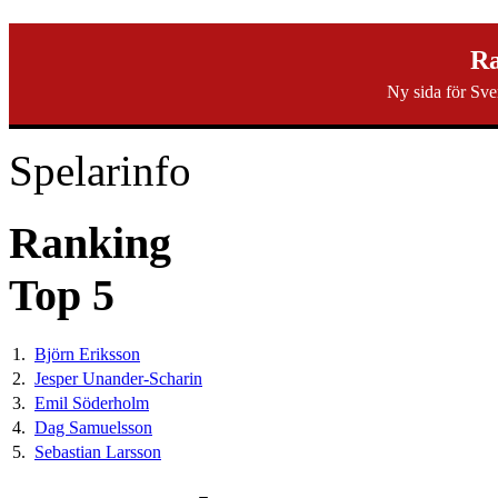
svenska40k.se
Ra
Ny sida för Sve
Ranking
Turneringar
Ny turnering
Forum
Spelarinfo
Ranking
Top 5
1.
Björn Eriksson
2.
Jesper Unander-Scharin
3.
Emil Söderholm
4.
Dag Samuelsson
5.
Sebastian Larsson