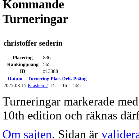
Kommande
Turneringar
christoffer sederin
Placering
836
Rankingpoäng
565
ID
#13388
Datum
Turnering
Plac.
Delt.
Poäng
2025-03-15
Krashen 2
15
16
565
Turneringar markerade med en
10th edition och räknas därf
Om sajten
. Sidan är
valider