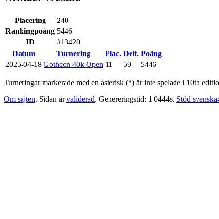
Placering
240
Rankingpoäng
5446
ID
#13420
Datum
Turnering
Plac.
Delt.
Poäng
2025-04-18
Gothcon 40k Open
11
59
5446
Turneringar markerade med en asterisk (*) är inte spelade i 10th editio
Om sajten
. Sidan är
validerad
. Genereringstid: 1.0444s.
Stöd svenska