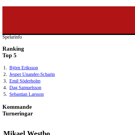
svenska40k.se
Ranking
Turneringar
Ny turnering
Forum
Spelarinfo
Ranking
Top 5
1.
Björn Eriksson
2.
Jesper Unander-Scharin
3.
Emil Söderholm
4.
Dag Samuelsson
5.
Sebastian Larsson
Kommande
Turneringar
Mikael Westbo