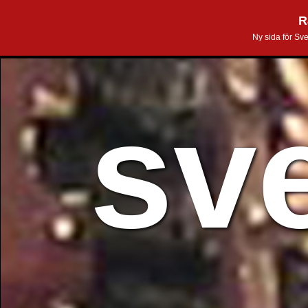
R
Ny sida för Sv
sv