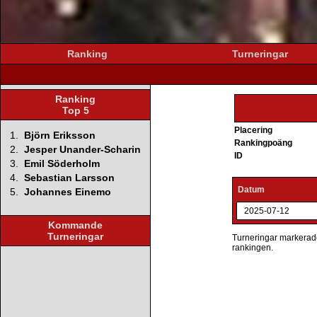
Ranking
Turneringar
Ranking
Top 5
Placering
1.
Björn Eriksson
Rankingpoäng
2.
Jesper Unander-Scharin
ID
3.
Emil Söderholm
4.
Sebastian Larsson
Datum
5.
Johannes Einemo
2025-07-12
Kommande
Turneringar
Turneringar markerade 
rankingen.